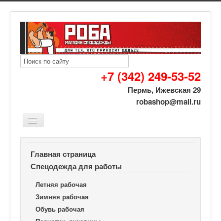
+7 (342) 249-53-52
Пермь, Ижевская 29
robashop@mail.ru
Вы здесь:
Роба спецодежда
Спецодежда для работы
Главная страница
Средства индивид. защиты
Спецодежда для работы
Страховочно-удерживающая привязь УСП-2Ж
Летняя рабочая
Зимняя рабочая
Обувь рабочая