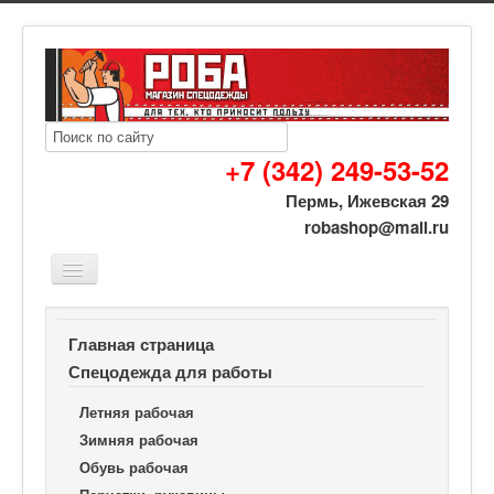
+7 (342) 249-53-52
Пермь, Ижевская 29
robashop@mail.ru
Вы здесь:
Роба спецодежда
Спецодежда для работы
Главная страница
Перчатки, рукавицы
Перчатки
Спецодежда для работы
Перчатки трикотажные черные с ПВХ 5-и нитка 10 класс
Летняя рабочая
Зимняя рабочая
Обувь рабочая