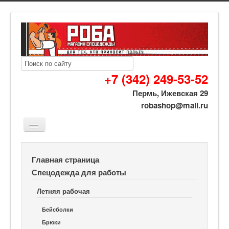
+7 (342) 249-53-52
Пермь, Ижевская 29
robashop@mail.ru
Вы здесь:
Роба спецодежда
Спецодежда для работы
Главная страница
Летняя рабочая
Нанесение логотипов
Спецодежда для работы
Летняя рабочая
Бейсболки
Брюки