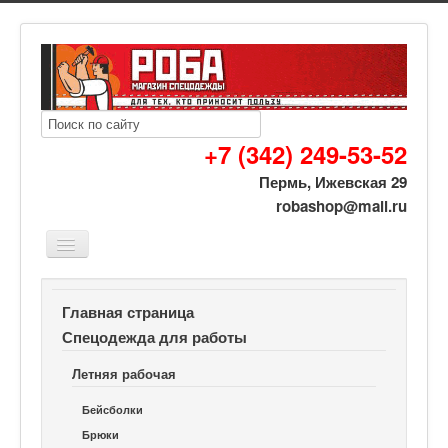
+7 (342) 249-53-52
Пермь, Ижевская 29
robashop@mail.ru
Вы здесь:
Роба спецодежда
Спецодежда для работы
Главная страница
Летняя рабочая
Костюмы с брюками
Спецодежда для работы
Костюм рабочий Дамаск c брюками
Летняя рабочая
Бейсболки
Брюки