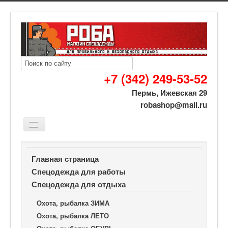
+7 (342) 249-53-52
Пермь, Ижевская 29
robashop@mail.ru
Вы здесь:
Роба спецодежда
Спецодежда для отдыха
Главная страница
Охота, рыбалка ОБУВЬ
Сапоги ПВХ мужские 28см
Спецодежда для работы
Спецодежда для отдыха
Охота, рыбалка ЗИМА
Охота, рыбалка ЛЕТО