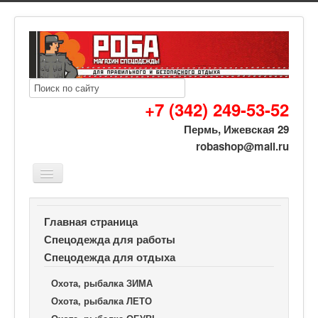
+7 (342) 249-53-52
Пермь, Ижевская 29
robashop@mail.ru
Вы здесь:
Роба спецодежда
Спецодежда для отдыха
Главная страница
Охота, рыбалка ОБУВЬ
Галоши ЭВА утеплённые (высокие)
Спецодежда для работы
Спецодежда для отдыха
Охота, рыбалка ЗИМА
Охота, рыбалка ЛЕТО