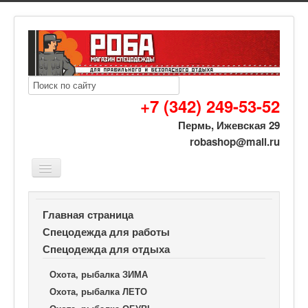
+7 (342) 249-53-52
Пермь, Ижевская 29
robashop@mail.ru
Вы здесь:
Роба спецодежда
Спецодежда для отдыха
Главная страница
Охота, рыбалка ОБУВЬ
Утепляющий вкладыш -60°C (Fenrir)
Спецодежда для работы
Спецодежда для отдыха
Охота, рыбалка ЗИМА
Охота, рыбалка ЛЕТО